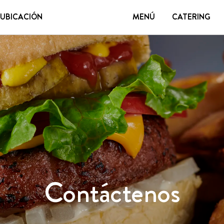
 UBICACIÓN
MENÚ
CATERING
NG
REWARDS
CONTACTO
CARRERAS
TARJETA
ENTREGA
FRANQUICIA
SOBRE NOSOTROS
CONTACTO
PREGUNTAS FRECUENTES
Contáctenos